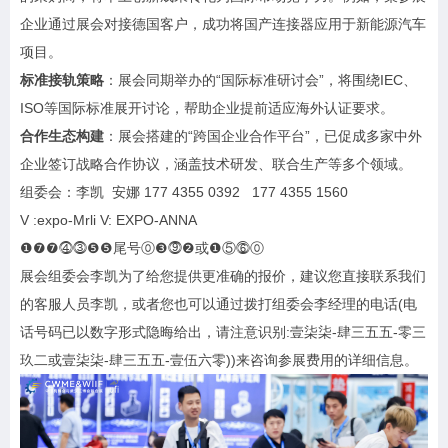
企业通过展会对接德国客户，成功将国产连接器应用于新能源汽车
项目。
标准接轨策略
：展会同期举办的“国际标准研讨会”，将围绕IEC、
ISO等国际标准展开讨论，帮助企业提前适应海外认证要求。
合作生态构建
：展会搭建的“跨国企业合作平台”，已促成多家中外
企业签订战略合作协议，涵盖技术研发、联合生产等多个领域。
组委会：李凯 安娜 177 4355 0392 177 4355 1560
V :expo-Mrli V: EXPO-ANNA
❶❼❼⓸⓷❺❺尾号⓪❸⓽❷或❶⑤⓺⓪
展会组委会李凯为了给您提供更准确的报价，建议您直接联系我们
的客服人员李凯，或者您也可以通过拨打组委会李经理的电话(电
话号码已以数字形式隐晦给出，请注意识别:壹柒柒-肆三五五-零三
玖二或壹柒柒-肆三五五-壹伍六零))来咨询参展费用的详细信息。