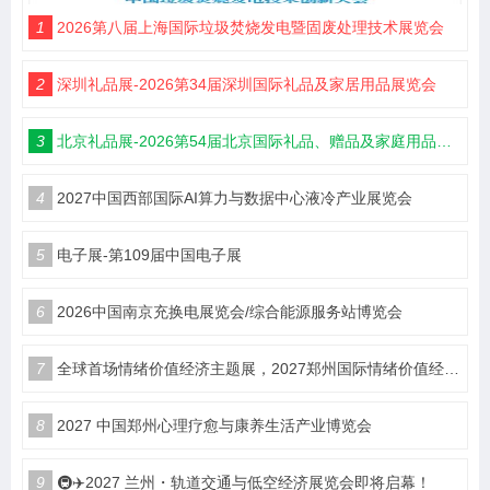
1
2026第八届上海国际垃圾焚烧发电暨固废处理技术展览会
2
深圳礼品展-2026第34届深圳国际礼品及家居用品展览会
3
北京礼品展-2026第54届北京国际礼品、赠品及家庭用品展览会
4
2027中国西部国际AI算力与数据中心液冷产业展览会
5
电子展-第109届中国电子展
6
2026中国南京充换电展览会/综合能源服务站博览会
7
全球首场情绪价值经济主题展，2027郑州国际情绪价值经济博览会
8
2027 中国郑州心理疗愈与康养生活产业博览会
9
🚇✈️2027 兰州・轨道交通与低空经济展览会即将启幕！