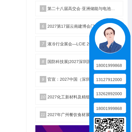
5
第二十八届高交会·亚洲储能与电池工业展
6
2027第17届云南建博会门窗业整装定制智能家居卫浴建材展会
7
液冷行业展会—LCIE 2027第三届大湾区国际液冷产业大会暨展览会（深圳）
8
国防科技展|2027深圳国防电子展4月9日启幕
18001999868
9
官宣：2027中国（深圳）国际国防电子博览会
13127912000
13262892000
10
2027化工新材料及精细化工大会暨展览会定档苏州
18001999868
11
2027年广州餐饮食材展会5月20日召开