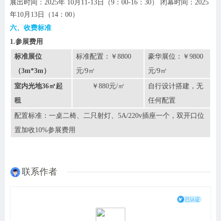
展出时间：
202
5
年
10
月
11-13日
（
9：00-16：30） 闭幕时间：202
5
年
10
月
13日
（
14：00）
六、收费标准
1.参展费用
标准展位
标准配置：￥
8
800
豪华展位：￥
9
800
（
3m
*3m
）
元
/9
㎡
元/9㎡
室内光地
36㎡起
￥
880
元
/㎡
自行设计搭建，无
租
任何配置
配置标准：一桌二椅、二只射灯、
5A/220v插座一个，双开口位
置加收10%参展费用
联系作者