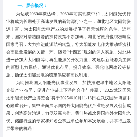
一、
展会概况：
为达成
2030年碳达峰，2060年前实现碳中和，太阳能光伏行
业将成为长期处于高速发展的新能源行业之一，湖北地区太阳能资
源丰富，为太阳能发电产业的发展提供了得天独厚的条件。近年
来，国家对清洁能源的扶持政策不断加码，湖北省政府也积极响应
国家号召，大力推进能源结构转型，将太阳能发电作为推动经济社
会高质量发展的关键一环‌。随着“十四五”规划的深入实施，湖北将
进一步加大太阳能等可再生能源的开发力度，构建以新能源为主体
的新型电力系统。通过优化布局、提升效率、强化电网建设等措
施，确保太阳能发电的稳定供应和高效利用。‌
为助推我国太阳能光伏事业发展、加快推进华中地区太阳能
光伏产业布局，促进产业链上下游的合作与共赢，
”2025武汉国际
太阳能光伏产业博览会“将于2025年10月11-13日在武汉国际博览中
心隆重召开，集中全面展示国内外
太阳能光伏产业链发展及创新成
果，创造高效沟通，力促双赢合作。我们热诚欢迎国内外太阳能光
伏、储能行业的专家和知名企事业单位参加本次展会，共享行业发
展带来的机遇！