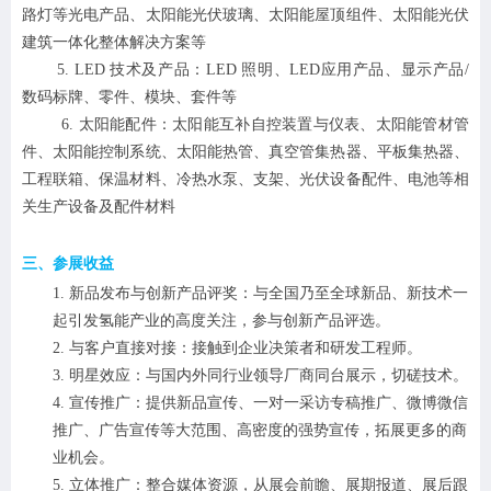
路灯等光电产品、太阳能光伏玻璃、太阳能屋顶组件、太阳能光伏
建筑一体化整体解决方案等
5. LED 技术及产品：LED 照明、LED应用产品、显示产品/
数码标牌、零件、模块、套件等
6. 太阳能配件：太阳能互补自控装置与仪表、太阳能管材管
件、太阳能控制系统、太阳能热管、真空管集热器、平板集热器、
工程联箱、保温材料、冷热水泵、支架、光伏设备配件、电池等相
关生产设备及配件材料
三、
参展收益
1.
新品发布与创新产品评奖：与全国乃至全球新品、新技术一
起引发
氢能
产业的高度关注，参与创新产品评选。
2.
与客户直接对接：接触到企业决策者和研发工程师。
3.
明星效应：与国内外同行业领导厂商同台展示，切磋技术。
4.
宣传推广：提供新品宣传、一对一采访专稿推广、微博微信
推广、广告宣传等大范围、高密度的强势宣传，拓展更多的商
业机会。
5.
立体推广：整合媒体资源，从展会前瞻、展期报道、展后跟