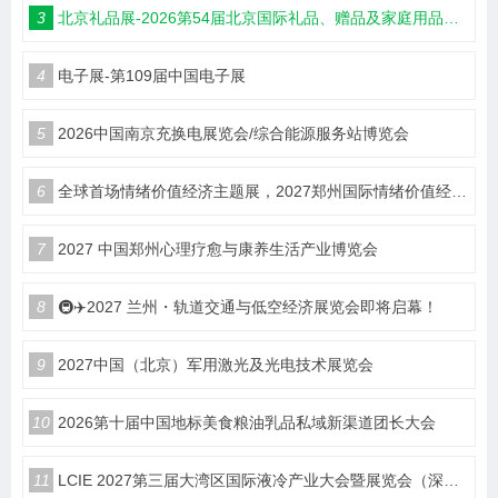
3
北京礼品展-2026第54届北京国际礼品、赠品及家庭用品展览会
4
电子展-第109届中国电子展
5
2026中国南京充换电展览会/综合能源服务站博览会
6
全球首场情绪价值经济主题展，2027郑州国际情绪价值经济博览会
7
2027 中国郑州心理疗愈与康养生活产业博览会
8
🚇✈️2027 兰州・轨道交通与低空经济展览会即将启幕！
9
2027中国（北京）军用激光及光电技术展览会
10
2026第十届中国地标美食粮油乳品私域新渠道团长大会
11
LCIE 2027第三届大湾区国际液冷产业大会暨展览会（深圳）