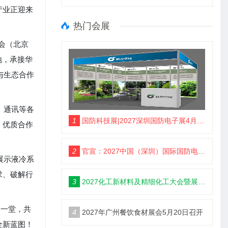
产业正迎来
热门会展
览会（北京
地，承接华
与生态合作
、通讯等各
1
国防科技展|2027深圳国防电子展4月9日启幕
、优质合作
2
官宣：2027中国（深圳）国际国防电子博览会
展示液冷系
求、破解行
3
2027化工新材料及精细化工大会暨展览会定档苏州
聚一堂，共
4
2027年广州餐饮食材展会5月20日召开
全新蓝图！