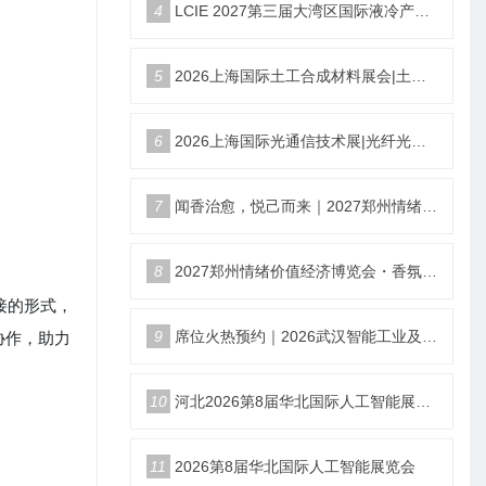
4
LCIE 2027第三届大湾区国际液冷产业大会暨展览会（深圳）
5
2026上海国际土工合成材料展会|土工膜、土工布展|土工合成材料仪器、设备展览会
6
2026上海国际光通信技术展|光纤光缆、光模块展|光通信设备展览会
7
闻香治愈，悦己而来｜2027郑州情绪价值经济博览会香氛产业馆
8
2027郑州情绪价值经济博览会・香氛产业馆
接的形式，
协作，助力
9
席位火热预约｜2026武汉智能工业及自动化展9月22日盛大开幕
10
河北2026第8届华北国际人工智能展览会
11
2026第8届华北国际人工智能展览会