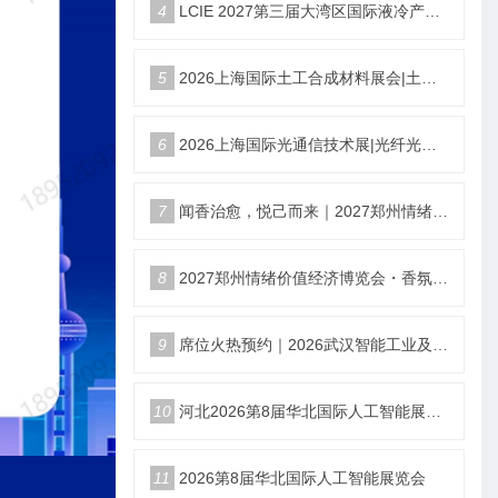
4
LCIE 2027第三届大湾区国际液冷产业大会暨展览会（深圳）
5
2026上海国际土工合成材料展会|土工膜、土工布展|土工合成材料仪器、设备展览会
6
2026上海国际光通信技术展|光纤光缆、光模块展|光通信设备展览会
7
闻香治愈，悦己而来｜2027郑州情绪价值经济博览会香氛产业馆
8
2027郑州情绪价值经济博览会・香氛产业馆
9
席位火热预约｜2026武汉智能工业及自动化展9月22日盛大开幕
10
河北2026第8届华北国际人工智能展览会
11
2026第8届华北国际人工智能展览会