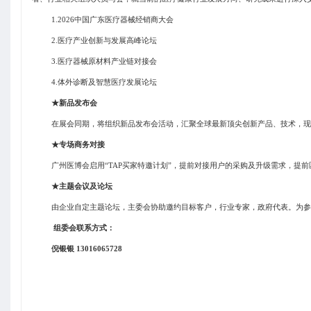
1.202
6
中国广东医疗器械经销商大会
2.医疗产业创新与发展高峰论坛
3.医疗器械原材料产业链对接会
4.体外诊断及智慧医疗发展论坛
★新品发布会
在展会同期，将组织新品发布会活动，汇聚全球最新顶尖创新产品、技术，现
★专场商务对接
广州医博会启用
“TAP买家特邀计划”，提前对接用户的采购及升级需求，提
★主题会议及论坛
由企业自定主题论坛，主委会协助邀约目标客户，行业专家，政府代表。为参
组委会联系方式：
倪银银
13016065728