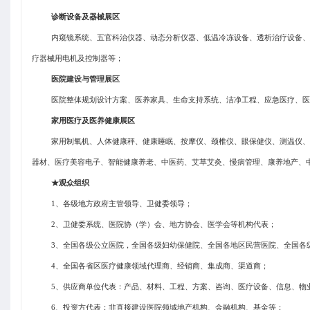
诊断设备及器械展区
内窥镜系统、五官科治仪器、动态分析仪器、低温冷冻设备、透析治疗设备、
疗器械用电机及控制器等；
医院建设与管理展区
医院整体规划设计方案、医养家具、生命支持系统、洁净工程、应急医疗、医
家用医疗及医养健康展区
家用制氧机、人体健康秤、健康睡眠、按摩仪、颈椎仪、眼保健仪、测温仪、
器材、医疗美容电子、智能健康养老、中医药、艾草艾灸、慢病管理、康养地产、
★观众组织
1、各级地方政府主管领导、卫健委领导；
2、卫健委系统、医院协（学）会、地方协会、医学会等机构代表；
3、全国各级公立医院，全国各级妇幼保健院、全国各地区民营医院、全国各
4、全国各省区医疗健康领域代理商、经销商、集成商、渠道商；
5、供应商单位代表：产品、材料、工程、方案、咨询、医疗设备、信息、物
6、投资方代表：非直接建设医院领域地产机构、金融机构、基金等；