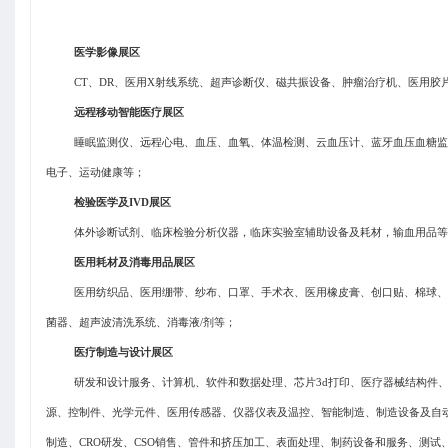
医学影像展区
CT、DR、医用X射线系统、超声诊断仪、磁共振设备、肿瘤治疗机、医用胶
远程移动智能医疗展区
睡眠监测仪、远程心电、血压、血氧、体温检测、云血压计、蓝牙血压血糖监
电子、运动健康等；
检验医学及
IVD展区
体外诊断试剂、临床检验分析仪器，临床实验室辅助设备及耗材，输血用品等
医用耗材及消毒用品展区
医用纺织品、医用绷带、纱布、口罩、手术衣、医用橡皮膏、创口贴、棉球、
菌器、超声波清洗系统、消毒液
/剂等；
医疗制造与设计展区
研发和设计服务、计算机、软件和数据处理、芯片
3d打印、医疗器械结构件
源、控制件、光学元件、医用传感器、仪器仪表及温控、智能制造、制造设备及自
制造、CRO研发、CSO销售、管件和挤压加工、表面处理、制药设备和服务、测