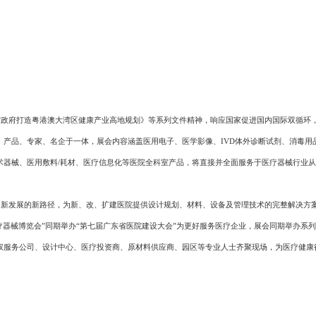
省委省政府打造粤港澳大湾区健康产业高地规划》等系列文件精神，响应国家促进国内国际双循环
产品、专家、名企于一体，展会内容涵盖医用电子、医学影像、IVD体外诊断试剂、消毒用
术器械、医用敷料/耗材、医疗信息化等医院全科室产品，将直接并全面服务于医疗器械行业
新发展的新路径，为新、改、扩建医院提供设计规划、材料、设备及管理技术的完整解决方
疗器械博览会
”同期举办“第
七
届广东省医院建设大会
”为更好服务医疗企业，展会同期举办系
权服务公司、设计中心、医疗投资商、原材料供应商、园区等专业人士齐聚现场，为医疗健康