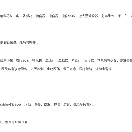
急救器材、电刀及耗材、吻合器、缝合器、缝合针
/线、激光手术仪器、超声手术、床、车、
院后勤保障、能源管理等；
健康小屋、理疗设备、呼吸机、血压计、血糖仪、体温计、治疗仪、制氧供氧设备、康复器
中医院特色诊疗设备、基因检测、生物医药、量子健康、医疗旅游、辅助生育等；
级医院分管设备、后勤、总务、物业、护理、质管、信息等负责人；
业、监理等单位代表