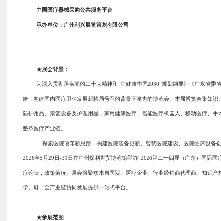
中国医疗器械采购公共服务平台
承办单位：广州利兴展览策划有限公司
★展会背景：
为深入贯彻落实党的二十大精神和《
“健康中国2030”规划纲要》《广东
给，构建国内医疗卫生发展新格局号召的背景下举办的博览会。本届博览会集知识、
防护用品、康复设备及护理用品、家用健康医疗、智能医疗机器人、移动医疗、手
整条医疗产业链。
探索医院改革新思路，构建医院装备更新、智慧医院建设、医院临床设备创
202
6
年
5
月
29
日
-
31
日在广州保利世贸博览馆举办
“202
6
第二十
四
届（广东）国际医
疗论坛，政策解读。展会将聚焦来自医院、医疗企业、行业经销商代理商、知识产
学、研、全产业链协同发展提供一站式平台。
★参展范围