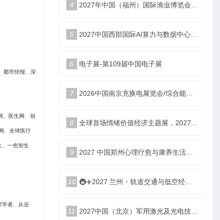
4
2027年中国（福州）国际渔业博览会|福州渔博会
5
2027中国西部国际AI算力与数据中心液冷产业展览会
6
电子展-第109届中国电子展
、都市快报、深
7
2026中国南京充换电展览会/综合能源服务站博览会
药网、医生网、创
8
全球首场情绪价值经济主题展，2027郑州国际情绪价值经济博览会
网、全球医疗
生、一色智生
9
2027 中国郑州心理疗愈与康养生活产业博览会
10
🚇✈️2027 兰州・轨道交通与低空经济展览会即将启幕！
家学者、从业
11
2027中国（北京）军用激光及光电技术展览会