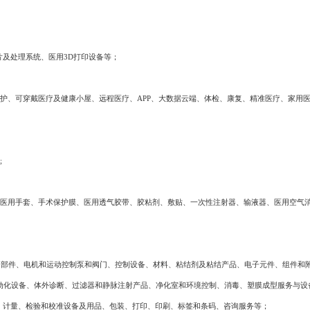
片及处理系统、医用3D打印设备等；
护、可穿戴医疗及健康小屋、远程医疗、
APP、大数据云端、体检、康复、精准医疗、家用
;
医用手套、手术保护膜、医用透气胶带、胶粘剂、敷贴、一次性注射器、输液器、医用空气
、部件、电机和运动控制泵和阀门、控制设备、材料、粘结剂及粘结产品、电子元件、组件和
动化设备、体外诊断、过滤器和静脉注射产品、净化室和环境控制、消毒、塑膜成型服务与设
试、计量、检验和校准设备及用品、包装、打印、印刷、标签和条码、咨询服务等；