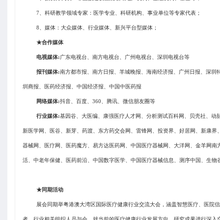
7、科研教学领域专家：医学专业、科研机构、事业单位等专家代表；
8、媒体：大众媒体、行业媒体、新兴平台型媒体；
★合作媒体
电视媒体
:
广东电视台、南方电视台、广州电视台、深圳电视台等
报刊媒体
:
南方都市报、南方日报、羊城晚报、海南经济报、广州日报、深圳
圳商报、医药经济报、中国经济报、中国中医药报
网络媒体
:
抖音、百度、
360、腾讯、微信朋友圈等
行业媒体
:
基因谷、大医编、康强医疗人才网、分析测试百科网、贝壳社、动
新医学网、医谷、新芽、药渡、东方药交会网、雷锋网、投资界、好居网、新康界
器械网、医疗网、医药魔方、易方达医药网、中国医疗器械网、大洋网、金羊网南
活、中老年保健、医药前沿、中国数字医学、中国医疗器械信息、测序中国、生物谷
★同期活动
展会同期举粤港澳大湾区国际医疗健康行业交流大会，涵盖智慧医疗、医院信
者、行业相关组织人员与会，就当前的医疗健康行业发展方向、研究成果进行深入