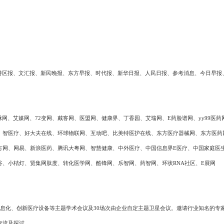
特区报、文汇报、新民晚报、东方早报、时代报、新华日报、人民日报、参考消息、今日早报
脉网、艾媒网、
72变网、戴客网、医盟网、健康界、丁香园、艾瑞网、E药脸谱网、yy99医
、智医疗、好大夫在线、环球物联网、互动吧、比美特医护在线、东方医疗器械网、东方医药
方网、网易、新浪医药、腾讯大粤网、智慧健康、中外医疗、中国信息界E医疗、中国家庭医
、小桔灯、贤集网肽度、转化医学网、酷锋网、乐智网、药智网、环状RNA社区、E展网
息化、创新医疗设备等主题学术会议及
30场次由企业自定主题卫星会议。邀请行业知名的专
交流及探讨。