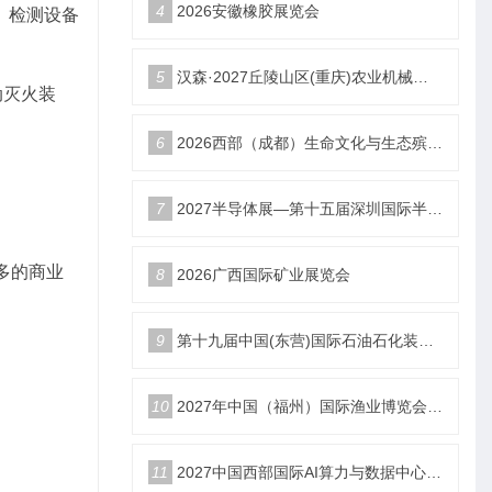
4
2026安徽橡胶展览会
、检测设备
5
汉森·2027丘陵山区(重庆)农业机械展览会
动灭火装
6
2026西部（成都）生命文化与生态殡葬产业展览会
。
7
2027半导体展—第十五届深圳国际半导体产业展览会
多的商业
8
2026广西国际矿业展览会
9
第十九届中国(东营)国际石油石化装备与技术展览会
10
2027年中国（福州）国际渔业博览会|福州渔博会
11
2027中国西部国际AI算力与数据中心液冷产业展览会