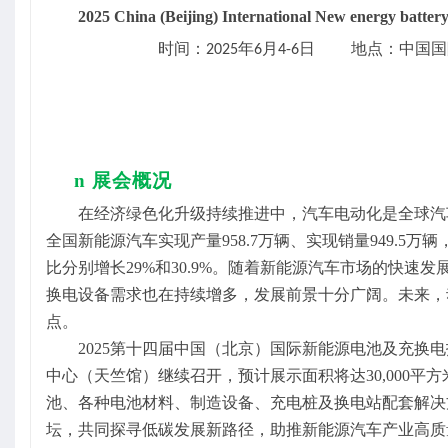
2025 China (Beijing) International
New energy battery
时间：
年
月
日
地点：中国国
202
5
6
4-6
n
展会概况
在经济绿色化升级持续推进中，汽车电动化是全球汽
全国新能源汽车实现产量958.7万辆、实现销量949.5万辆，
比分别增长29%和30.9%。随着新能源汽车市场的快
换电设备需求也在持续增多，发展前景十分广阔。未来，
点‌。
2025第十四届中国（北京）国际新能源电池及充换电
中心（天竺馆）继续召开，预计展示面积将达30,000平
池、各种电池材料、制造设备、充电桩及换电站配套解决
坛，共同探寻低碳发展新路径，助推新能源汽车产业高质