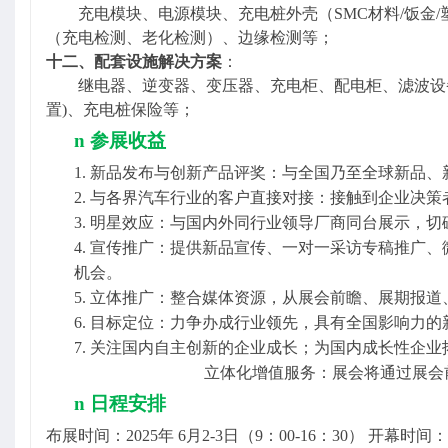
充电模块、电源模块、充电桩外壳（
SMC材料/饭
（充电检测、老化检测）、边缘检测等；
十二、
配套设施解决方案
：
继电器、逆变器、变压器、充电柜、配电柜、滤波设
置)、充电桩保险等；
n
参展收益
1.
新品发布与创新产品评奖：与全国乃至全球新品、
2.
与各界汽车行业的客户直接对接：接触到企业决策
3.
明星效应：与国内外同行业领导厂商同台展示，切
4.
宣传推广：提供新品宣传、一对一采访专稿推广、
机会。
5.
立体推广：整合媒体资源，从展会前瞻、展期报道
6.
目标定位：力争办成行业领先，具有全国影响力的
7.
关注国内自主创新的企业成长；为国内成长性企业
立体化增值服务：展会将通过展会
n
日程安排
布展时间：
202
5
年
6
月
2-3日
（
9：00-16：30） 开幕时间：