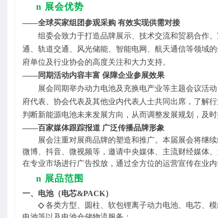
n
展会优势
——全球买家组团参观采购 有效实现供需对接
组委会致力于打造品牌展示、技术交流和贸易合作、
通、轨道交通、风光储能、智能电网、航天通信等领域的
府单位及行业协会的高度关注和大力支持。
——同期活动内容丰富 保障企业参展效果
展会同期举办动力电池
及充换电
产业等主题会议活动
府代表、协会代表及其他业内代表人士共同出席，了解行
判断新能源电池未来发展方向，从而调整发展规划，及时
——百家媒体跟踪报道 广泛传播品牌形象
展会注重对展商品牌的塑造和推广。本届展会将继续
微博、抖音、微视频等，邀请中央媒体、主流财经媒体、
在专业市场进行广告投放，通过全方位的运营宣传在业内
n
展品范围
一、电池（电芯
&PACK）
◇
各类方型、圆柱、软包
锂离子动力电池、电芯、
模
电池等以及
电池仓储物流服务
；