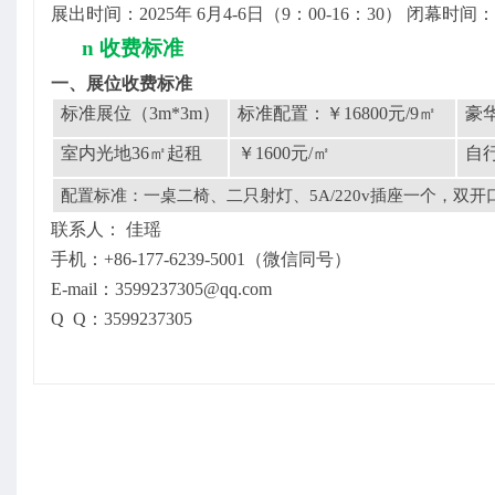
展出时间：
202
5
年
6
月
4-6日
（
9：00-16：30） 闭幕时间：
n
收费标准
一、展位收费标准
标准展位（
3m*3m）
标准配置：￥
16800元/9㎡
豪
室内光地
36㎡起租
￥
1600元/㎡
自
配置标准：一桌二椅、二只射灯、
5A/220v插座一个，双
联系人：
佳瑶
手机：
+86-177-6239-5001（微信同号）
E-mail：
3599237305@qq.com
Q Q
：
3599237305