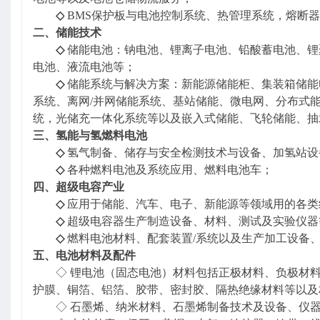
◇
BMS保护板与电池控制系统、热管理系统，熔断
二、储能技术
◇
储能电池：钠电池、锂离子电池、铅酸蓄电池、锂
电池、液流电池等；
◇
储能系统与解决方案：
新能源储能柜、集装箱储能
系统、离网/并网储能系统、基站储能、微电网、分布式能
统，光储充一体化系统等以及嵌入式储能、飞轮储能、抽
三
、氢能与氢燃料电池
◇
氢气制备、储存与安全检测技术与设备、加氢站设
◇
各种燃料电池及系统应用、燃料电池车；
四
、超级电容产业
◇
应用于储能、汽车、电子、新能源等领域用的各类
◇
超级电容器生产制造设备、材料、测试及实验仪器
◇
燃料电池材料、配套装置
/系统以及生产加工设备
五
、电池材料及配件
◇ 锂电池（固态电池）材料包括正极材料、负极材
护膜、铜箔、铝箔、胶带、密封胶、隔热绝缘材料等以及
◇ 石墨烯、纳米材料、
石墨烯制备技术及设备、仪