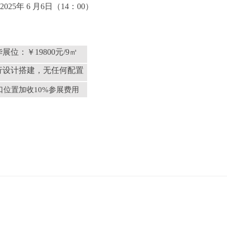
202
5
年
6
月
6日
（
14：00）
华展位：￥
19800元/9㎡
行设计搭建，无任何配置
开口位置加收10%参展费用