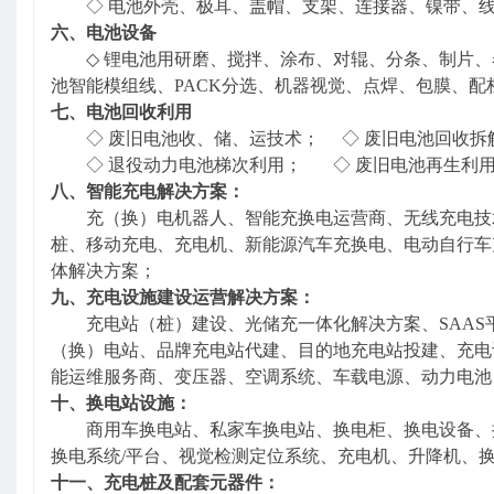
◇ 电池外壳、极耳、盖帽、支架、连接器、镍带、
六
、电池设备
◇
锂电池用研磨、搅拌、涂布、对辊、分条、制片、
池智能模组线、
PACK分选、机器视觉、点焊、包膜、
七
、电池回收利用
◇
废旧电池收、储、运技术；
◇
废旧电池回收拆
◇
退役动力电池梯次利用；
◇
废旧电池再生利
八、
智能充电解决方案：
充（换）电机器人、智能充换电运营商、无线充电技
桩、移动充电、充电机、新能源汽车充换电、电动自行车
体解决方案；
九、
充电设施建设运营解决方案：
充电站（桩）建设、光储充一体化解决方案、
SAA
（换）电站、品牌充电站代建、目的地充电站投建、充电
能运维服务商、变压器、空调系统、车载电源、动力电池
十、
换电站设施：
商用车换电站、私家车换电站、换电柜、换电设备、
换电系统
/平台、视觉检测定位系统、充电机、升降机、
十一、
充电桩及配套元器件：