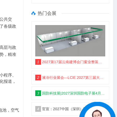
热门会展
公共交
了各级政
高层与政
势，精准
1
2027第17届云南建博会门窗业整装定制智能家居卫浴建材展会
小程序、
2
液冷行业展会—LCIE 2027第三届大湾区国际液冷产业大会暨展览会（深圳）
化报道，
3
国防科技展|2027深圳国防电子展4月9日启幕
4
官宣：2027中国（深圳）国际国防电子博览会
电池，空气