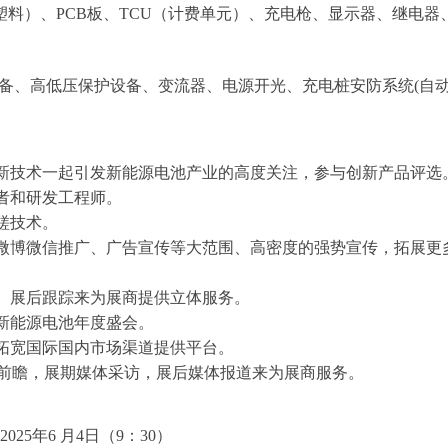
金/塑料）、PCB板、TCU（计费单元）、充电枪、显示器、继电器
备、高低压保护设备、变流器、电源开光、充电桩安防系统
(自
新技术一起引发新能源电池产业的高度关注，参与创新产品评选
者和研发工程师。
磋技术。
微博微信推广、广告宣传等大范围、高密度的强势宣传，拓展更
、展后跟踪来为展商提供立体服务。
新能源电池年度盛会。
拓宽国际国内市场渠道提供平台。
前瞻，展期媒体采访，展后媒体报道来为展商服务。
202
5
年
6
月
4日
（
9：30）